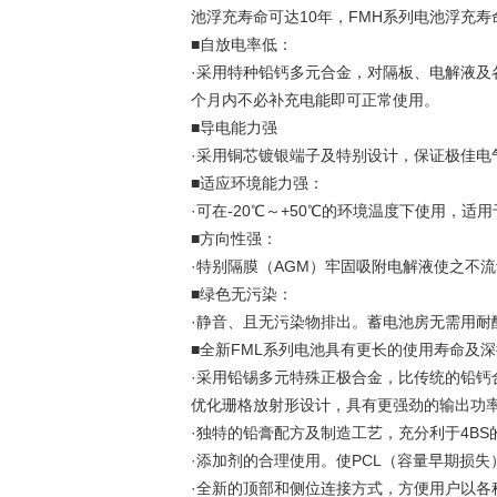
池浮充寿命可达10年，FMH系列电池浮充寿
■自放电率低：
·采用特种铅钙多元合金，对隔板、电解液及各
个月内不必补充电能即可正常使用。
■导电能力强
·采用铜芯镀银端子及特别设计，保证极佳电
■适应环境能力强：
·可在-20℃～+50℃的环境温度下使用，
■方向性强：
·特别隔膜（AGM）牢固吸附电解液使之不
■绿色无污染：
·静音、且无污染物排出。蓄电池房无需用耐
■全新FML系列电池具有更长的使用寿命及
·采用铅锡多元特殊正极合金，比传统的铅钙
优化珊格放射形设计，具有更强劲的输出功
·独特的铅膏配方及制造工艺，充分利于4B
·添加剂的合理使用。使PCL（容量早期损
·全新的顶部和侧位连接方式，方便用户以