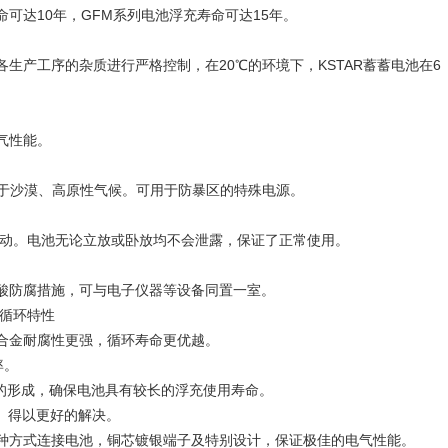
命可达10年，GFM系列电池浮充寿命可达15年。
生产工序的杂质进行严格控制，在20℃的环境下，KSTAR蓄蓄电池在6
气性能。
适用于沙漠、高原性气候。可用于防暴区的特殊电源。
流动。电池无论立放或卧放均不会泄露，保证了正常使用。
酸防腐措施，可与电子仪器等设备同置一室。
深循环特性
合金耐腐性更强，循环寿命更优越。
率。
S的形成，确保电池具有较长的浮充使用寿命。
失）得以更好的解决。
各种方式连接电池，铜芯镀银端子及特别设计，保证极佳的电气性能。