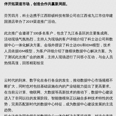
伴开拓渠道市场，创造合作共赢新局面。
芬芳四月，科士达携手江西联硕科技有限公司在江西省九江市信华建
国酒店举办了
渠道推广活动。
2019
此次推广会邀请了
多名客户，包含了九江各县区的主要集成商。
100
活动现场气氛热烈，主持人为现场的客户详细介绍了科士达公司和数
据中心一体化解决方案。会场外摆设了科士达
和
模型，技术
IDU
IDM
人员依据
模型，为客户详细介绍了微模块数据中心解决方案。为
IDM
了测试此次推广会的效果，主持人现场进行了问答小互动，与会人员
热情高涨，回答精彩纷呈
云时代的到来、数字化在各行各业的发生，推动数据中心市场规模不
断扩大，同时也对包括基础设施在内的产业链能力提出了更高要求。
在当前云计算、物联网、大数据等高新技术的推动下，数据中心建设
进入了非同以往的发展阶段。智能微模块正以融合多种技术特性的优
势，完美匹配新时代的数据中心特征，成为数据中心建设发展的主流
趋势。