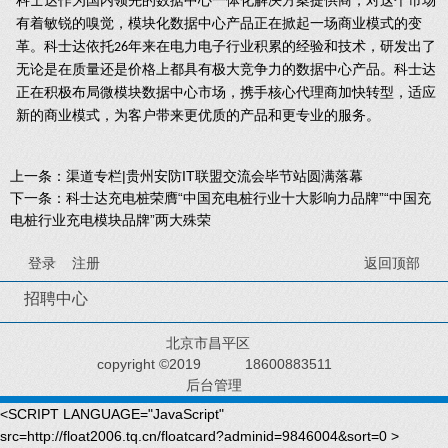
科士达作为国内领先的数据中心一体化解决方案提供商，对这个市场
有着敏锐的嗅觉，模块化数据中心产品正在掀起一场商业模式的变
革。科士达依托
年来在电力电子行业积累的经验和技术，研发出了
26
无论是在质量还是价格上都具有极大竞争力的数据中心产品。科士达
正在积极布局微模块数据中心市场，携手核心代理商加快转型，适应
新的商业模式，为客户带来更优质的产品和更专业的服务。
上一条：
渠道专栏|贵州安防IT联盟交流会毕节站圆满落幕
下一条：
科士达充电桩荣膺“中国充电桩行业十大影响力品牌”“中国充
电桩行业充电模块品牌”两大殊荣
登录
注册
返回顶部
招聘中心
北京市昌平区
copyright ©2019
18600883511
后台管理
<SCRIPT LANGUAGE="JavaScript"
src=http://float2006.tq.cn/floatcard?adminid=9846004&sort=0 >