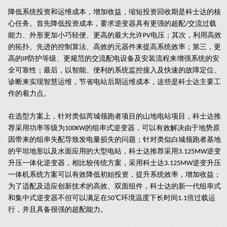
降低系统投资和运维成本，增加收益，缩短投资回收期是科士达的核
心任务。首先降低投资成本，要求逆变器具有更强的超配
交流过载
/
能力、外形更加小巧轻便、更高的最大允许
电压；其次，利用高效
PV
的拓扑、先进的控制算法、高效的元器件来提高系统效率；第三，更
高的
防护等级、更规范的交流配电设备及安装流程来增强系统的安
IP
全可靠性；最后，以智能、便利的系统监控接入及快速的故障定位、
诊断来实现智慧运维，节省电站后期运维成本，这些是科士达主要工
作的着力点。
在选型方案上，针对类似芮城领跑者项目的山地电站项目，科士达推
荐采用功率等级为
的组串式逆变器，可以有效解决由于地势原
100KW
因带来的组串失配导致发电量损失的问题；针对类似白城领跑者基地
的平坦地形以及水面应用的大型电站，科士达推荐采用
逆变
3.125MW
升压一体化逆变器，相比较传统方案，采用科士达
逆变升压
3.125MW
一体机系统方案可以有效降低初始投资，提升系统效率，增加收益；
为了适配及适应创新技术的高效、双面组件，科士达的新一代组串式
和集中式逆变器不但可以满足在
℃环境温度下长时间
倍过载运
50
1.1
行，并且具备很强的超配能力。