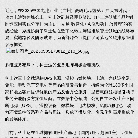
近期，在2025中国电池产业（广州）高峰论坛暨第五届大东时代・
动力电池数智峰会上，科士达副总经理赵琦以《科士达储能产品智能
制造应用实践分享》为主题，立足“数智化+ AI驱动碳排放管理”的实
战经验，系统拆解了科士达在数字化转型与碳排放管控领域的战略布
局、实施路径及阶段成果，为新能源企业提供了可落地的碳排放管理
参考框架。
多维业务布局下，科士达的业务矩阵与碳管理挑战
科士达三十余载深耕UPS电源、温控与微模块、电池、光伏逆变器、
储能、电动汽车充电桩等产品的研发与制造，持续为全球180多个国
家和地区客户提供优质的产品及全方位服务，是智慧能源领域引领行
业的全能解决方案供应商。在数据中心领域，公司自主研发生产不间
断电源（UPS）、温控设备、微模块、电力模块、铅酸/锂电池、动
力环境监控等系列产品与系统，形成了模块化、多元化和高度集成化
的发展体系。
目前，科士达在全球拥有8座生产基地（国内7座，越南1座），供应