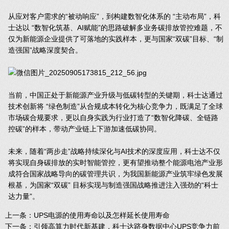
从应对客户需求的“被动响应”，到构建数智化体系的 “主动布局”，科
士达以 “数智化筑基、AI赋能”的思路破解多业务碳排放管控难题，不
仅为新能源企业提供了可落地的实践样本，更与国家“双碳”目标、“制
造强国”战略深度契合。
当前，中国正处于新能源产业升级与低碳转型的关键期，科士达通过
技术创新将 “绿色制造”从合规成本转化为核心竞争力，既满足了全球
市场碳合规要求，更以自身实践为行业打造了“数智化降碳、全链路
控碳”的样本，带动产业链上下游加速低碳协同。
未来，随着“两步走”战略持续深化与AI技术的深度应用，科士达不仅
将实现自身碳排放的实时智能管控，更有望推动整个能源电池产业形
成符合国家战略导向的碳管理共识，为我国新能源产业筑牢绿色发展
根基，为国家“双碳” 目标实现与制造强国战略推进注入强劲的“科士
达力量”。
上一条：
UPS电源的使用寿命以及怎样延长使用寿命
下一条：
引领高算力时代新基建，科士达跻身数据中心UPS竞争力前