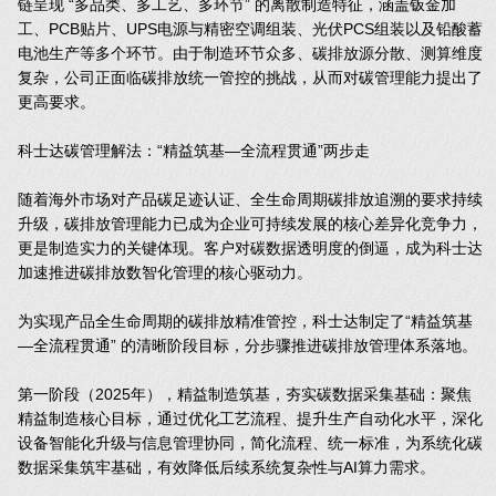
链呈现 “多品类、多工艺、多环节” 的离散制造特征，涵盖钣金加
工、PCB贴片、UPS电源与精密空调组装、光伏PCS组装以及铅酸蓄
电池生产等多个环节。由于制造环节众多、碳排放源分散、测算维度
复杂，公司正面临碳排放统一管控的挑战，从而对碳管理能力提出了
更高要求。
科士达碳管理解法：“精益筑基—全流程贯通”两步走
随着海外市场对产品碳足迹认证、全生命周期碳排放追溯的要求持续
升级，碳排放管理能力已成为企业可持续发展的核心差异化竞争力，
更是制造实力的关键体现。客户对碳数据透明度的倒逼，成为科士达
加速推进碳排放数智化管理的核心驱动力。
为实现产品全生命周期的碳排放精准管控，科士达制定了“精益筑基
—全流程贯通” 的清晰阶段目标，分步骤推进碳排放管理体系落地。
第一阶段（2025年），精益制造筑基，夯实碳数据采集基础：聚焦
精益制造核心目标，通过优化工艺流程、提升生产自动化水平，深化
设备智能化升级与信息管理协同，简化流程、统一标准，为系统化碳
数据采集筑牢基础，有效降低后续系统复杂性与AI算力需求。