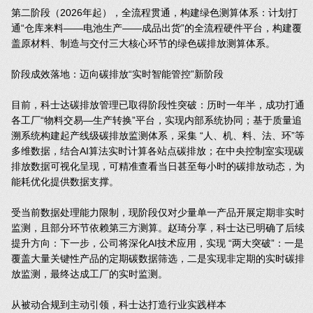
第二阶段（2026年起），全流程贯通，构建绿色测算体系：计划打
通“仓库来料——电池生产——成品出货”的全流程硬件平台，构建覆
盖原材料、制造与交付三大核心环节的绿色碳排放测算体系。
阶段成效落地：迈向碳排放“实时智能管控”新阶段
目前，科士达碳排放管理已取得阶段性突破：历时一年半，成功打通
各工厂“物料交易—生产转换”平台，实现内部系统协同；基于质量追
溯系统构建起产线级碳排放监测体系，采集 “人、机、料、法、环”等
多维数据，结合AI算法实时计算各站点碳排放；在中央控制室实现碳
排放数据可视化呈现，可精准查看当日甚至每小时的碳排放动态，为
能耗优化提供数据支撑。
受当前数据处理能力限制，现阶段仅对少量单一产品开展定期非实时
监测，且部分环节依赖第三方测算。赵琦分享，科士达已明确了后续
提升方向：下一步，公司将深化AI技术应用，实现 “两大突破”：一是
覆盖大量关键性产品的定期碳数据筛选，二是实现非定期的实时碳排
放监测，最终达成工厂的实时监测。
从被动合规到主动引领，科士达打造行业实践样本